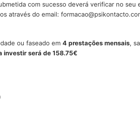
 submetida com sucesso deverá verificar no seu
-nos através do email: formacao@psikontacto.c
lidade ou faseado em
4 prestações mensais
, s
a investir será de 158.75€
)