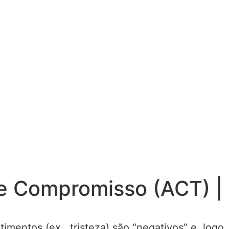
 e Compromisso (ACT) |
imentos (ex., tristeza) são “negativos” e, logo,