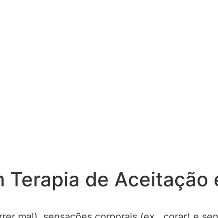
m Terapia de Aceitação
er mal), sensações corporais (ex., corar) e sent