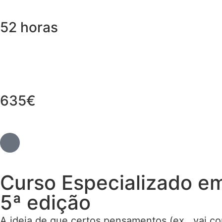
52 horas
635€
Curso Especializado e
5ª edição
A ideia de que certos pensamentos (ex., vai corr