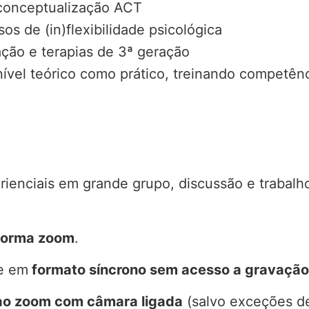
 conceptualização ACT
os de (in)flexibilidade psicológica
ação e terapias de 3ª geração
ível teórico como prático, treinando competênc
erienciais em grande grupo, discussão e traba
forma zoom
.
te em
formato síncrono sem acesso a gravação
ao zoom com câmara ligada
(salvo exceções de